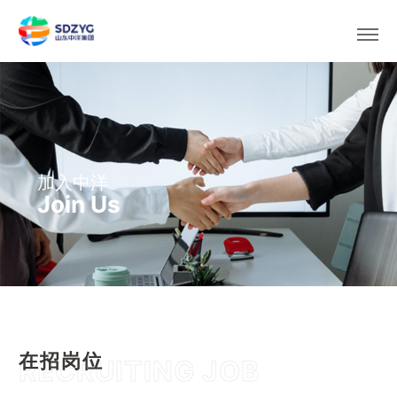
选择区域/语言
加入中洋
Join Us
在招岗位
RECRUITING JOB